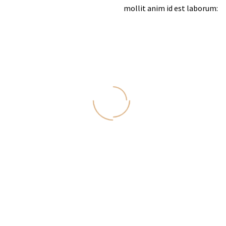
mollit anim id est laborum:
ECTONICS (DEMO)
CONSTRUCTION (DEMO)
EX
LOAD MORE